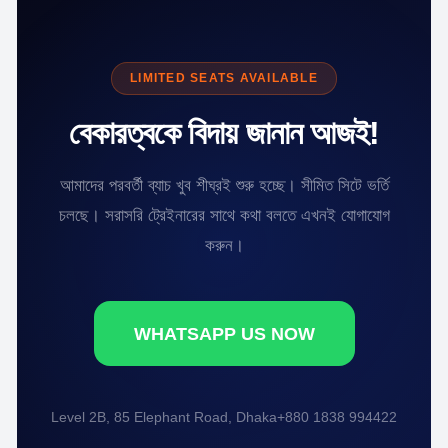
LIMITED SEATS AVAILABLE
বেকারত্বকে বিদায় জানান আজই!
আমাদের পরবর্তী ব্যাচ খুব শীঘ্রই শুরু হচ্ছে। সীমিত সিটে ভর্তি
চলছে। সরাসরি ট্রেইনারের সাথে কথা বলতে এখনই যোগাযোগ
করুন।
WHATSAPP US NOW
Level 2B, 85 Elephant Road, Dhaka
+880 1838 994422