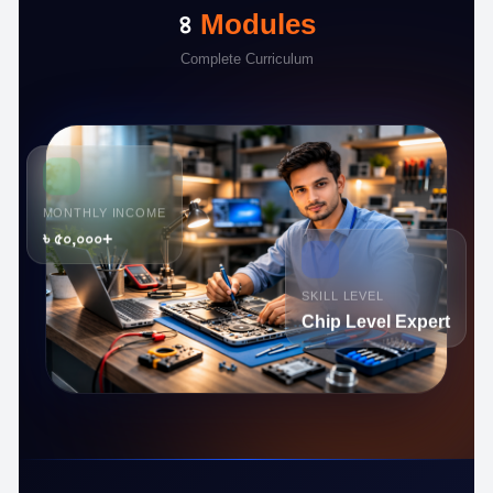
৪
Modules
Complete Curriculum
MONTHLY INCOME
৳ ৫০,০০০+
SKILL LEVEL
Chip Level Expert