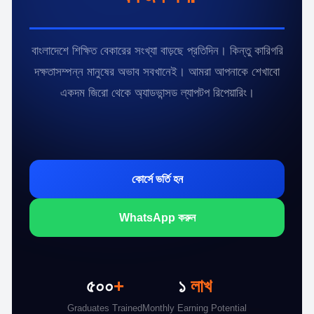
বাংলাদেশে শিক্ষিত বেকারের সংখ্যা বাড়ছে প্রতিদিন। কিন্তু কারিগরি
দক্ষতাসম্পন্ন মানুষের অভাব সবখানেই। আমরা আপনাকে শেখাবো
একদম জিরো থেকে অ্যাডভান্সড ল্যাপটপ রিপেয়ারিং।
কোর্সে ভর্তি হন
WhatsApp করুন
৫০০
+
১
লাখ
Graduates Trained
Monthly Earning Potential