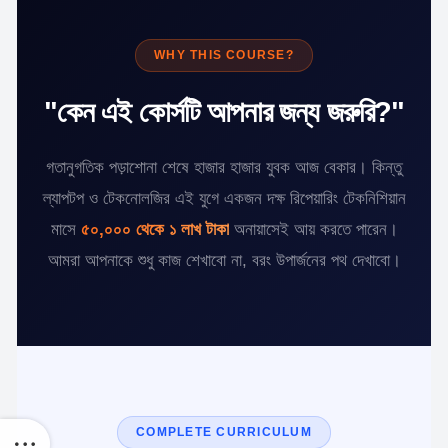
WHY THIS COURSE?
"কেন এই কোর্সটি আপনার জন্য জরুরি?"
গতানুগতিক পড়াশোনা শেষে হাজার হাজার যুবক আজ বেকার। কিন্তু
ল্যাপটপ ও টেকনোলজির এই যুগে একজন দক্ষ রিপেয়ারিং টেকনিশিয়ান
মাসে
৫০,০০০ থেকে ১ লাখ টাকা
অনায়াসেই আয় করতে পারেন।
আমরা আপনাকে শুধু কাজ শেখাবো না, বরং উপার্জনের পথ দেখাবো।
COMPLETE CURRICULUM